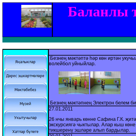
Баланлы т
Безне
ң мәктәптә һәр көн иртән укуч
волейбол уйныйлар.
Безнең мәктәпнең Электрон белем би
27.01.2011
26 нчы январь көнне Сафина Г.К. җит
экскурсиягә чыктылар. Алар кыш көн
тикшеренү эшләре алып бардылар.