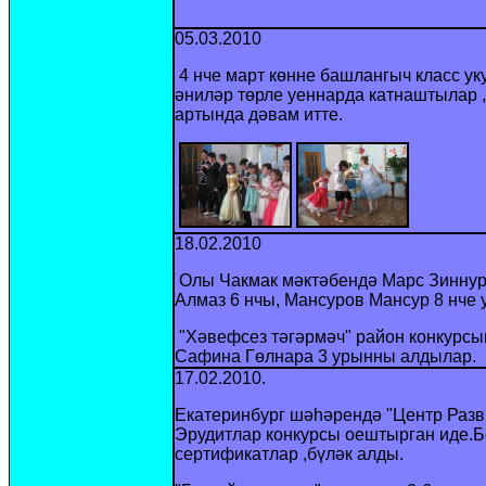
05.03.2010
4 нче март көнне башлангыч класс у
әниләр төрле уеннарда катнаштылар 
артында дәвам итте.
18.02.2010
Олы Чакмак мәктәбендә Марс Зиннур
Алмаз 6 нчы, Мансуров Мансур 8 нче
"Хәвефсез тәгәрмәч" район конкурсын
Сафина Гөлнара 3 урынны алдылар.
17.02.2010.
Екатеринбург шәһәрендә "
Центр Разв
Эрудитлар конкурсы оештырган иде.
Б
сертификатлар ,бүләк алды.