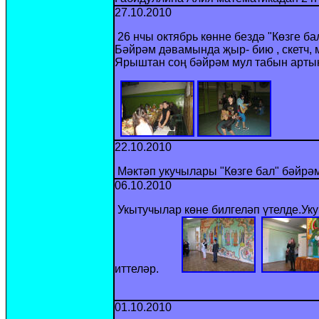
27.10.2010
26 нчы октябрь көнне бездә "Көзге б
Бәйрәм дәвамында җыр- бию , скетч, 
Ярыштан соң бәйрәм мул табын артын
22.10.2010
Мәктәп укучылары "Көзге бал" бәйрәм
06.10.2010
Укытучылар көне билгеләп үтелде.Ук
иттеләр.
01.10.2010