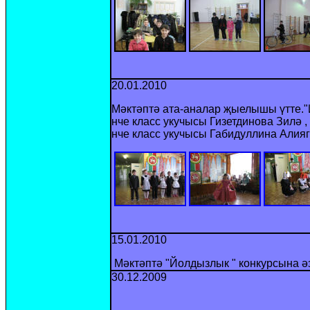
20.01.2010
Мәктәптә ата-аналар җыелышы үтте.
нче класс укучысы Гизетдинова Зилә 
нче класс укучысы Габидуллина Алия
15.01.2010
Мәктәптә "Йолдызлык " конкурсына әз
30.12.2009