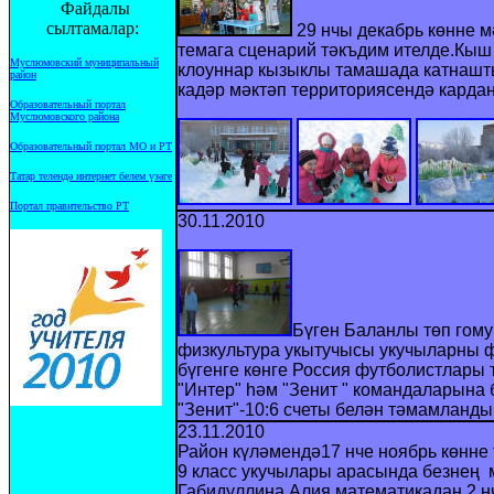
Файдалы
сылтамалар:
29 нчы декабрь көнне м
темага сценарий тәкъдим ителде.Кыш б
Муслюмовский муниципальный
клоуннар кызыклы тамашада катнашты
район
кадәр мәктәп территориясендә карда
Образовательный портал
Муслюмовского района
Образовательный портал МО и РТ
Татар телендә интернет белем үзәге
Портал правительство РТ
30.11.2010
Бүген Баланлы төп гому
физкультура укытучысы укучыларны 
бүгенге көнге Россия футболистлары
"Интер" һәм "Зенит " командаларына 
"Зенит"-10:6 счеты белән тәмамланды
23.11.2010
Район күләмендә17 нче ноябрь көнне 
9 класс укучылары арасында безнең
Габидуллина Алия
математикадан 2 