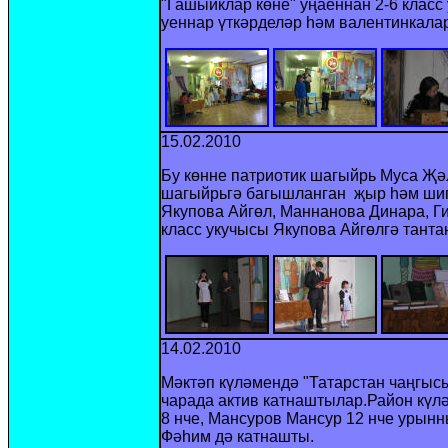
"Гашыйклар көне" уңаеннан 2-6 класс
уеннар үткәрделәр һәм валентинкала
15.02.2010
Бу көнне патриотик шагыйр
ь
Муса Җәл
шагыйр
ьгә багышланган җыр һәм
ши
Якупова Айгөл, Маннанова Динара, Ги
класс укучысы Якупова Айгөлгә тант
14.02.2010
Мәктәп күләмендә "Татарстан чаңгысы
чарада актив катнаштылар.Район күл
8 нче, Мансуров Мансур 12 нче урын
Фәһим дә катнашты.