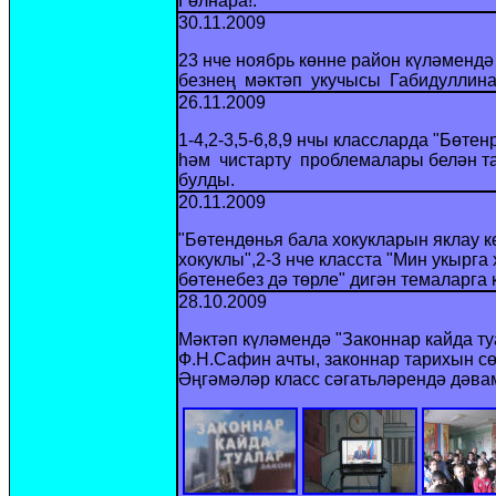
Гөлнара!.
30.11.2009
23 нче ноябр
ь
көнне район күләмендә
безнең мәктәп укучысы Габидуллин
26.11.2009
1-4,2-3,5-6,8,9 нчы классларда "Бөтен
һәм чистарту проблемалары белән тан
булды.
20.11.2009
"Бөтендөн
ья
бала хокукларын яклау кө
хокуклы",2-3 нче класста "Мин укырга 
бөтенебез дә төрле" дигән темаларга 
28.10.2009
Мәктәп күләмендә "Законнар кайда туа
Ф.Н.Сафин ачты, законнар тарихын с
Әңгәмәләр класс сәгат
ь
ләрендә дәвам