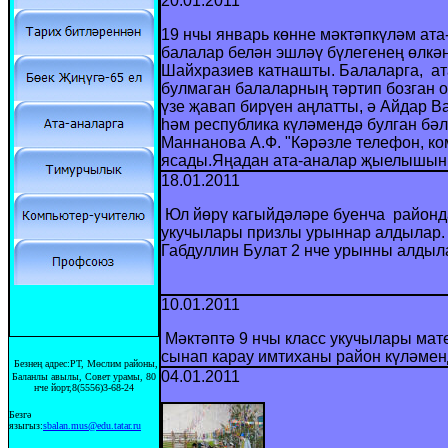
20.01.2011
19 нчы январь көнне мәктәпкүләм а
балалар белән эшләү бүлегенең өлкә
Шайхразиев катнашты. Балаларга, ат
булмаган балаларның тәртип бозган 
үзе җавап бирүен аңлатты, ә Айдар 
һәм республика күләмендә булган б
Маннанова А.Ф. "Кәрәзле телефон, ко
ясады.Яңадан ата-аналар җыелышын к
18.01.2011
Юл йөрү кагыйдәләре буенча районда
укучылары призлы урыннар алдылар.
Габдуллин Булат 2 нче урынны алдыл
10.01.2011
Мәктәптә 9 нчы класс укучылары мат
сынап карау имтиханы район күләменд
Безнең адрес:РТ, Мөслим районы,
04.01.2011
Баланлы авылы, Совет урамы, 80
нче йорт,8(5556)3-68-24
Безгә
языгыз:
sbalan.mus@edu.tatar.ru