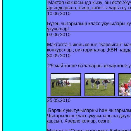
Мәктәп бакчасында кызу эш өсте.Укуч
арындырыла, кыяр, кәбестәләргә су с
10.06.2010
Бүген чыгарылыш класс укучылары ку
укучылар!
03.06.2010
Мәктәптә 1 июнь көнне "Карлыгач" мә
конкурслар , викториналар ,КВН нард
30.05.2010
29 май көнне балаларны яклау көне у
25.05.2010
Барлык укытучыларны һәм чыгарылыш
Чыгарылыш класс укучыларына дәүлә
ашсын. Хәерле юллар, сезгә!
Мәктәптә "Соңгы кыңгырау" бәйрәме 