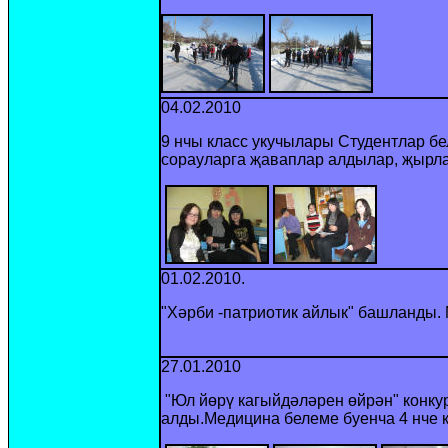
04.02.2010
9 нчы класс укучылары Студентлар бе
сорауларга җаваплар алдылар, җырл
01.02.2010.
"Хәрби -патриотик айлык" башланды.
27.01.2010
"Юл йөрү кагыйдәләрен өйрән" конк
алды.Меди
цина белеме буенча 4 нче 