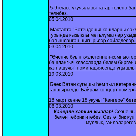
5-9 класс укучылары татар теленә б
телибез.
05.04.2010
Мәктәптә "Бөтендөнья кошларны сакл
турында кызыклы мәг
ъ
лүматләр укыд
багышланган шигырьләр сөйләделәр.
03.04.2010
"Өченче буын күзлегеннән-комп
ью
те
башлангыч классларда белем биргән 
катнашучы" номина
ц
иясендә уңышлы
19.03.2010
Бөек Ватан сугышы һәм тыл ветеран
тапшырылды.Бәйрәм концерт номерла
18 март көнне 18 укучы "Көнгерә" бө
06.03.2010
Кадерле хатын-кызлар!
Сезне чы
белән тәбрик итәбез. Сезгә бик кү
муллык, гаиләләрегез