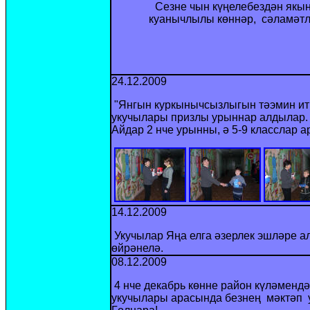
Сезне чын күңелебездән якын
куанычлылы көннәр, сәламәтле
24.12.2009
"Янгын куркынычсызлыгын тәэмин ити
укучылары призлы урыннар алдылар.
Айдар 2 нче урынны, ә 5-9 класслар 
14.12.2009
Укучылар Яңа елга әзерлек эшләре а
өйрәнелә.
08.12.2009
4 нче декабр
ь
көнне район күләмендә
укучылары арасында безнең мәктәп