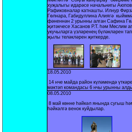
хуҗалыгы идарәсе начал
ь
нигы Аюпов
Рафиковналар катнашты. Илнур Фирза
Гөлнара, Габидуллина Алиягә кыймм
фәненнән 2 урынны алган Сафина Гө
җитәкчесе Хасанов Р.Т. һәм Мөслим
укучыларга үзләренең бүләкләрен т
җылы теләкләрен җиткерде.
18.05.2010
14 нче майда район күләмендә үткәр
мәктәп командасы 6 нчы урынны алды
08.05.2010
8 май көнне һәйкәл янында сугыш һә
һәйкәлгә венок куйдылар.