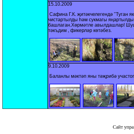
15.10.2009
Сафина Г.К. җитәкчелегендә "Туган я
чистартылды һәм сукмагы яңартылды.
башлаган.Хөрмәтле авылдашлар! Шушы
тәк
ъ
дим , фикерләр көтәбез.
9.10.2009
Баланлы мәктәп яны тәҗрибә участо
Сайт упра