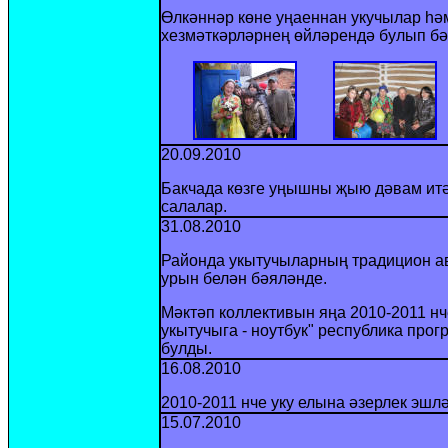
Өлкәннәр көне уңаеннан укучылар һә
хезмәткәрләрнең өйләрендә булып бә
20.09.2010
Бакчада көзге уңышны җыю дәвам итә
салалар.
31.08.2010
Районда укытучыларның тради
цион а
урын белән бәяләнде.
Мәктәп коллективын яңа 2010-2011 нч
укытучыга - ноутбук" республика пр
булды.
16.08.2010
2010-2011 нче уку елына әзерлек эшл
15.07.2010