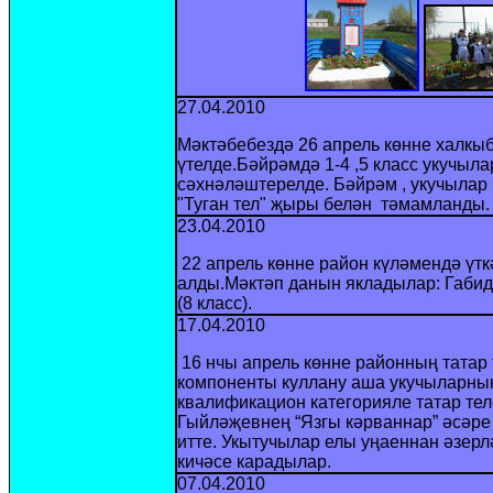
27.04.2010
Мәктәбебездә 26 апрель көнне халкы
үтелде.Бәйрәмдә 1-4 ,5 класс укучыл
сәхнәләштерелде. Бәйрәм , укучылар
"Туган тел" җыры белән тәмамланды.
23.04.2010
22 апрель көнне район күләмендә үт
алды.Мәктәп данын якладылар: Габиду
(8 класс).
17.04.2010
16 нчы апрель көнне районның татар
компоненты куллану аша укучыларның 
квалификацион категорияле татар тел
Гыйләҗевнең “Язгы кәрваннар” әсәре
итте. Укытучылар елы уңаеннан әзерл
кичәсе карадылар.
07.04.2010